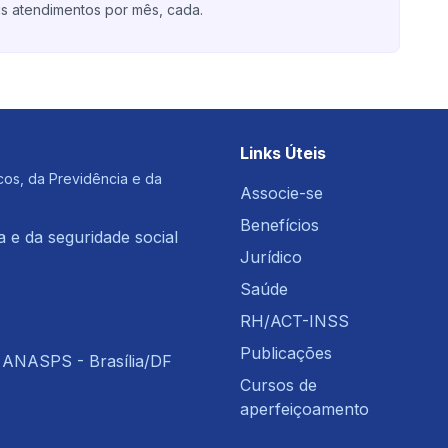
ois atendimentos por mês, cada.
Links Úteis
cos, da Previdência e da
Associe-se
Benefícios
a e da seguridade social
Jurídico
Saúde
RH/ACT-INSS
Publicações
o ANASPS - Brasília/DF
Cursos de
aperfeiçoamento