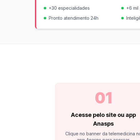
+30 especialidades
+6 mil
Pronto atendimento 24h
Intelig
01
Acesse pelo site ou app
Anasps
Clique no banner da telemedicina n
app Anasps para acessar.