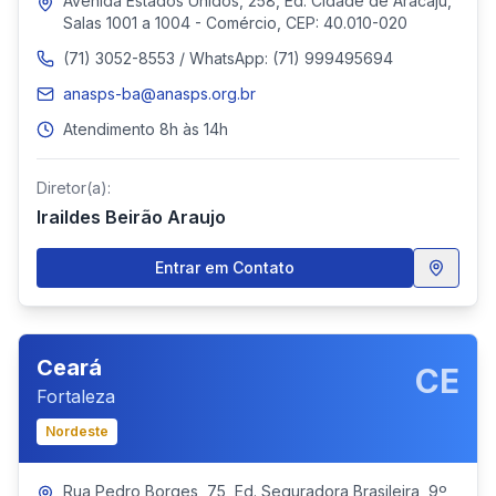
Avenida Estados Unidos, 258, Ed. Cidade de Aracaju,
Salas 1001 a 1004 - Comércio, CEP: 40.010-020
(71) 3052-8553 / WhatsApp: (71) 999495694
anasps-ba@anasps.org.br
Atendimento 8h às 14h
Diretor(a):
Iraildes Beirão Araujo
Entrar em Contato
Ceará
CE
Fortaleza
Nordeste
Rua Pedro Borges, 75, Ed. Seguradora Brasileira, 9º