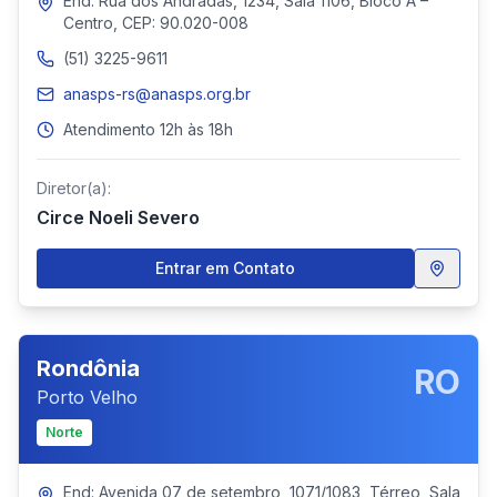
End: Rua dos Andradas, 1234, Sala 1106, Bloco A –
Centro, CEP: 90.020-008
(51) 3225-9611
anasps-rs@anasps.org.br
Atendimento 12h às 18h
Diretor(a):
Circe Noeli Severo
Entrar em Contato
Rondônia
RO
Porto Velho
Norte
End: Avenida 07 de setembro, 1071/1083, Térreo, Sala