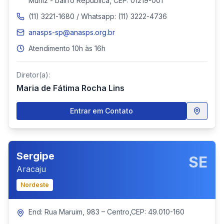
Muniz - bairro República, CEP: 01219-001
(11) 3221-1680 / Whatsapp: (11) 3222-4736
anasps-sp@anasps.org.br
Atendimento 10h às 16h
Diretor(a):
Maria de Fátima Rocha Lins
Entrar em Contato
Sergipe
SE
Aracaju
Nordeste
End: Rua Maruim, 983 – Centro,CEP: 49.010-160