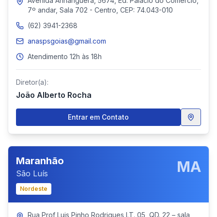
Avenida Anhanguera, 5674, Ed. Palácio do Comércio,
7º andar, Sala 702 - Centro, CEP: 74.043-010
(62) 3941-2368
anaspsgoias@gmail.com
Atendimento 12h às 18h
Diretor(a):
João Alberto Rocha
Entrar em Contato
Maranhão
MA
São Luís
Nordeste
Rua Prof Luis Pinho Rodrigues LT. 05, QD. 22 – sala