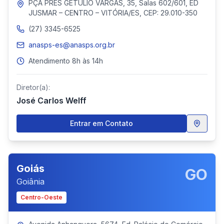
PÇA PRES GETULIO VARGAS, 35, Salas 602/601, ED
JUSMAR – CENTRO – VITÓRIA/ES, CEP: 29.010-350
(27) 3345-6525
anasps-es@anasps.org.br
Atendimento 8h às 14h
Diretor(a):
José Carlos Welff
Entrar em Contato
Goiás
GO
Goiânia
Centro-Oeste