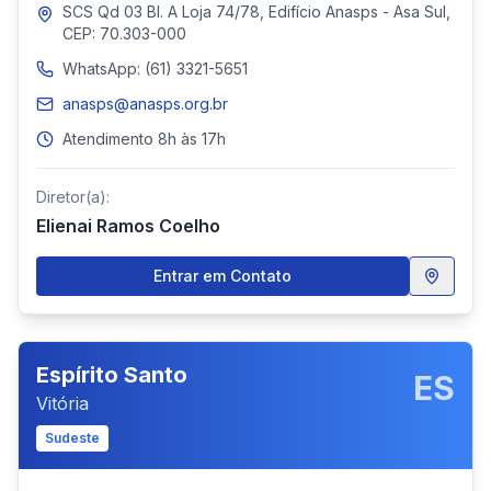
SCS Qd 03 Bl. A Loja 74/78, Edifício Anasps - Asa Sul,
CEP: 70.303-000
WhatsApp: (61) 3321-5651
anasps@anasps.org.br
Atendimento 8h às 17h
Diretor(a):
Elienai Ramos Coelho
Entrar em Contato
Espírito Santo
ES
Vitória
Sudeste