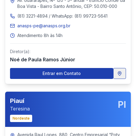
Av. Guararapes, Nº 120 - 5º andar - Edifício Conde da
Boa Vista - Bairro Santo Antônio, CEP: 50.010-000
(81) 3221-4894 / WhatsApp: (81) 99723-5641
anasps-pe@anasps.org.br
Atendimento 8h às 14h
Diretor(a):
Noé de Paula Ramos Júnior
Entrar em Contato
Piauí
PI
Teresina
Nordeste
Avenida Raul Lopes, 880, Centro Empresarial “Poty