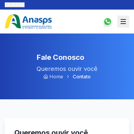
BUSCA
Fale Conosco
Queremos ouvir você
Home
Contato
Queremos ouvir você