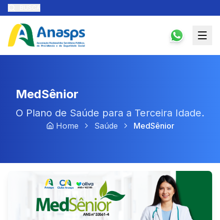
BUSCA
MedSênior
O Plano de Saúde para a Terceira Idade.
Home
Saúde
MedSênior