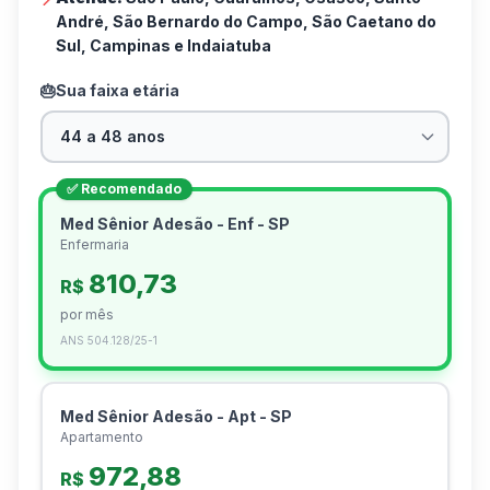
André, São Bernardo do Campo, São Caetano do
Sul, Campinas e Indaiatuba
🎂
Sua faixa etária
✅ Recomendado
Med Sênior Adesão - Enf - SP
Enfermaria
810,73
R$
por mês
ANS
504.128/25-1
Med Sênior Adesão - Apt - SP
Apartamento
972,88
R$