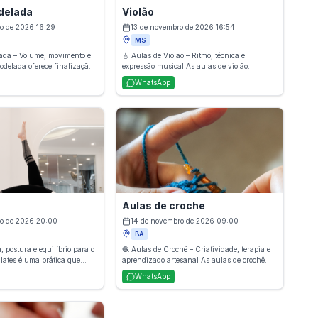
delada
Violão
o de 2026 16:29
13 de novembro de 2026 16:54
MS
elada – Volume, movimento e
🎸 Aulas de Violão – Ritmo, técnica e
expressão musical As aulas de violão
m movimento, ondas suaves e
ensinam desde os acordes básicos até
WhatsApp
douro. Ideal para quem
técnicas mais avançadas, trabalhando ritmo,
 elegante e natural, o
dedilhado, harmonia e interpretação. O
 corte, dá volume na medida
aluno desenvolve musicalidade de forma
fios alinhados e brilhantes.
prática e progressiva, podendo tocar
diferentes estilos e repertórios. Ideal para
iniciantes ou para quem deseja aprimorar
suas habilidades.
Aulas de croche
ro de 2026 20:00
14 de novembro de 2026 09:00
BA
rça, postura e equilíbrio para o
🧶 Aulas de Crochê – Criatividade, terapia e
aprendizado artesanal As aulas de crochê
os controlados e
ensinam, de maneira prática e acolhedora,
WhatsApp
ra fortalecer a musculatura
técnicas fundamentais para produzir peças
rar a postura, aumentar a
artesanais como roupas, acessórios, tapetes e
romover consciência corporal.
itens de decoração. Além de desenvolver
das as idades, o método
habilidades manuais, o crochê estimula a