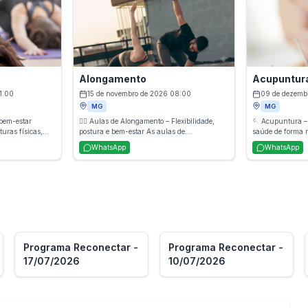
os, deixando o
coordenação e proporciona bem-estar,
ajuda na prevenç
izado.
permitindo que cada participante desenvolva
tensões e no gan
sua própria expressão artística.
estar geral.
Alongamento
Acupuntur
1:00
15 de novembro de 2026 08:00
09 de dezemb
MG
MG
e bem-estar
🤸‍♀️ Aulas de Alongamento – Flexibilidade,
🪡 Acupuntura – 
uras físicas,
postura e bem-estar As aulas de
saúde de forma natural A acu
axamento para
alongamento trabalham a flexibilização do
técnica terapêut
WhatsApp
WhatsApp
po e mente. A
corpo por meio de movimentos suaves e
chinesa que util
 força, foco e
controlados que melhoram a postura,
em pontos especí
ando mais
aumentam a mobilidade, reduzem tensões
restabelecer o eq
da. Indicada para
musculares e previnem dores. É uma prática
estimular funçõ
condicionamento.
indicada para todas as idades, contribuindo
tratamento auxil
para mais disposição, leveza e qualidade de
tensões muscular
vida.
estresse, além de
fortalecimento d
o bem-estar geral. É um método seg
eficaz e reconhe
Programa Reconectar -
Programa Reconectar -
Mundial da Saúd
17/07/2026
10/07/2026
para prevenção 
diversas condiçõ