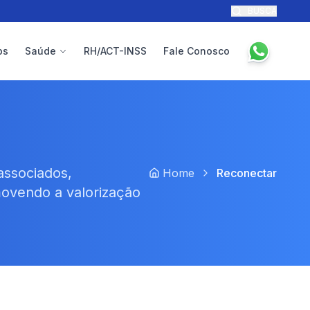
BUSCA
ps
Saúde
RH/ACT-INSS
Fale Conosco
associados,
Home
Reconectar
movendo a valorização