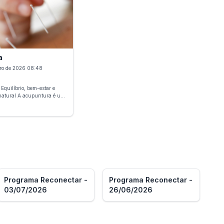
ão de dores, no alívio de
criatividade, melhora a concentração e
ho de estabilidade e bem-
proporciona bem-estar, funcionando como
uma verdadeira terapia ocupacional.
Indicado para iniciantes ou para quem
deseja aperfeiçoar seu trabalho artesanal.
a
ro de 2026 08:48
Equilíbrio, bem-estar e
puntura é uma
ica da medicina tradicional
iza a aplicação de agulhas
ficos do corpo para
uilíbrio energético e
es naturais do organismo. O
ia na redução de dores,
es, ansiedade, insônia,
 contribuir para o
o sistema imunológico e para
uro,
cido pela Organização
Programa Reconectar -
Programa Reconectar -
e (OMS), indicado tanto
03/07/2026
26/06/2026
quanto para tratamento de
es físicas e emocionais.