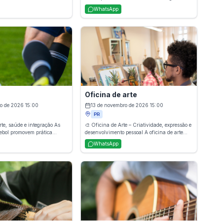
 dançante que combina ritmos
desenvolvem as habilidades de conversação,
WhatsApp
ntos simples, criando uma
leitura, escrita e compreensão auditiva por
inâmica e cheia de energia.
meio de uma metodologia prática e interativa.
calorias, melhora o
O aluno aprende vocabulário útil para o dia
físico, coordenação e
a dia, viagens, trabalho e estudos,
orcionando bem-estar e
adquirindo segurança para se comunicar em
das as idades.
diferentes situações. Ideal para iniciantes ou
para quem deseja aprimorar o idioma.
Oficina de arte
o de 2026 15:00
13 de novembro de 2026 15:00
PR
rte, saúde e integração As
🎨 Oficina de Arte – Criatividade, expressão e
tebol promovem prática
desenvolvimento pessoal A oficina de arte
ada, trabalhando
oferece atividades práticas que estimulam a
WhatsApp
físico, coordenação,
imaginação e o senso criativo por meio de
ito de equipe. Indicado para
pintura, desenho, colagem, escultura e
o futebol estimula a
outras técnicas artísticas. É um espaço de
hora o bem-estar e
expressão livre, aprendizado e bem-estar,
ntos de lazer e competição
indicado para todas as idades, promovendo
habilidades manuais, concentração e
desenvolvimento emocional.