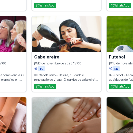
ara reduzir
sons, ritmos, músicas e instrumentos como
atividade física
WhatsApp
WhatsApp
dores, estimular
ferramentas terapêuticas para promover
latinos e movime
axamento
relaxamento, estimular emoções positivas e
aula animada, d
tribui para o
melhorar habilidades cognitivas e motoras.
Além de queimar 
, melhora a
Indicada para todas as idades, a prática
condicionamento 
a recuperação do
favorece a expressão, reduz o estresse e
autoestima, prop
e.
contribui para o equilíbrio físico e emocional.
diversão para to
Cabelereiro
Futebol
5:00
13 de novembro de 2026 15:00
13 de novembr
TO
RN
e convivência O
💇‍♀️ Cabeleireiro – Beleza, cuidado e
⚽ Futebol – Espo
s e ensaios em
renovação do visual O serviço de cabeleireiro
atividades de fu
a vocal, ritmo,
oferece cuidados completos para os cabelos,
esportiva orient
WhatsApp
WhatsApp
ical. Além de
incluindo cortes, escovas, hidratações,
condicionamento 
a, o coral
colorações e tratamentos personalizados. Com
agilidade e espír
rabalho em equipe
técnicas profissionais, o objetivo é realçar a
todas as idades, 
iando um
beleza, valorizar o estilo de cada pessoa e
convivência, mel
em deseja cantar
proporcionar uma experiência de bem-estar e
proporciona mome
renovação.
saudável.