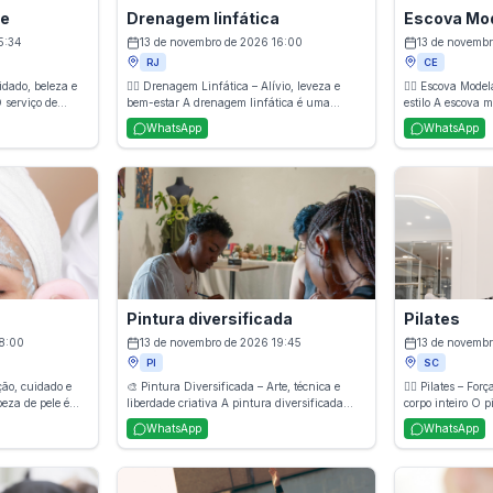
re
Drenagem linfática
Escova Mo
5:34
13 de novembro de 2026 16:00
13 de novembr
RJ
CE
idado, beleza e
💆‍♀️ Drenagem Linfática – Alívio, leveza e
💇‍♀️ Escova Mod
 serviço de
bem-estar A drenagem linfática é uma
estilo A escova modelada oferece finalização
 cuidados
técnica de massagem suave que estimula o
profissional co
WhatsApp
WhatsApp
smaltação,
sistema linfático, ajudando a reduzir
acabamento dura
 unhas e
inchaços, melhorar a circulação, eliminar
deseja um visual
beleza, o
toxinas e promover sensação de leveza.
serviço realça o
iene, saúde e
Indicada para quem busca bem-estar,
certa e deixa os 
eixando mãos e
recuperação pós-esforço e cuidados estéticos,
os.
a técnica proporciona resultados visíveis e
relaxamento profundo.
Pintura diversificada
Pilates
18:00
13 de novembro de 2026 19:45
13 de novemb
PI
SC
ão, cuidado e
🎨 Pintura Diversificada – Arte, técnica e
🧘‍♀️ Pilates – Fo
eza de pele é
liberdade criativa A pintura diversificada
corpo inteiro O pilates é uma prática que
remove
oferece atividades que exploram diferentes
combina exercíci
WhatsApp
WhatsApp
oleosidade,
técnicas, materiais e estilos artísticos, como
alongamentos pa
 a textura da
aquarela, acrílico, guache, tinta a óleo e
profunda, melho
e sensação de
pintura em tecido. É uma experiência que
flexibilidade e p
ro ideal para
incentiva a criatividade, melhora a
Indicado para to