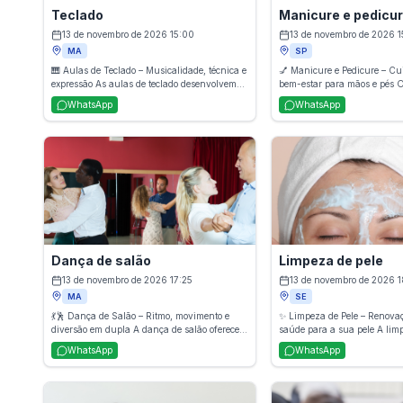
Teclado
Manicure e pedicu
13 de novembro de 2026 15:00
13 de novembro de 2026 1
MA
SP
🎹 Aulas de Teclado – Musicalidade, técnica e
💅 Manicure e Pedicure – Cu
expressão As aulas de teclado desenvolvem
bem-estar para mãos e pés O
coordenação, percepção musical e prática
manicure e pedicure oferece
WhatsApp
WhatsApp
instrumental por meio de exercícios, leitura de
completos, incluindo corte, e
partituras e repertório variado. O aluno
hidratação e tratamento das
aprende desde os fundamentos até técnicas
cutículas. Além de realçar a 
mais avançadas, explorando ritmos,
atendimento proporciona hig
harmonias e interpretações. Ideal para
momentos de relaxamento, d
iniciantes e para quem deseja evoluir na
pés impecáveis e bem cuidad
música.
Dança de salão
Limpeza de pele
13 de novembro de 2026 17:25
13 de novembro de 2026 
MA
SE
💃🕺 Dança de Salão – Ritmo, movimento e
✨ Limpeza de Pele – Renovaç
diversão em dupla A dança de salão oferece
saúde para a sua pele A limp
aulas que ensinam passos, técnicas e ritmos
um tratamento estético que 
WhatsApp
WhatsApp
como samba, forró, bolero, tango e outros
impurezas, células mortas e 
estilos tradicionais. Além de melhorar
desobstrui os poros e melhora
coordenação, postura e condicionamento
pele. O procedimento promov
físico, a prática promove socialização,
frescor, luminosidade e prepa