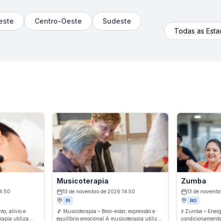
este
Centro-Oeste
Sudeste
Musicoterapia
Zumba
4:50
13 de novembro de 2026 14:50
13 de novembr
PI
RO
to, alívio e
🎵 Musicoterapia – Bem-estar, expressão e
💃 Zumba – Energ
rapia utiliza
equilíbrio emocional A musicoterapia utiliza
condicionamento