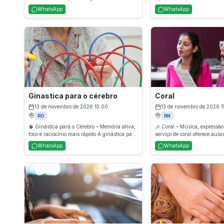
modela e valoriza o formato natural dos fios,
técnicas manuais voltadas p
WhatsApp
WhatsApp
criando simetria e destacando o olhar. Com
tensões musculares, aliviar 
técnicas precisas de alinhamento, limpeza e
a circulação e promover rel
acabamento, o resultado é um visual mais
profundo. O atendimento con
harmonioso, expressivo e bem cuidado.
bem-estar físico e emocional
qualidade de vida e ajuda n
corpo após esforço ou estress
Ginastica para o cérebro
Coral
13 de novembro de 2026 15:00
13 de novembro de 2026 1
RO
RN
🧠 Ginástica para o Cérebro – Memória ativa,
🎶 Coral – Música, expressão 
foco e raciocínio mais rápido A ginástica para
serviço de coral oferece aula
o cérebro utiliza atividades estimulantes
grupo que desenvolvem técnic
WhatsApp
WhatsApp
como jogos, desafios lógicos, técnicas de
afinação e interpretação mus
memorização e exercícios mentais para
promover a expressão artístic
desenvolver concentração, criatividade,
estimula a socialização, o t
raciocínio e agilidade cognitiva. Indicada
e o bem-estar emocional, cr
para todas as idades, a prática fortalece
ambiente acolhedor para qu
habilidades mentais, melhora o desempenho
e compartilhar música.
no dia a dia e contribui para a saúde cerebral
a longo prazo.