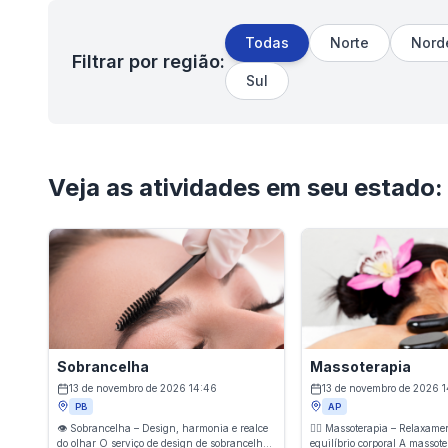
Todas
Norte
Nord
Filtrar por região:
Sul
Veja as atividades em seu estado:
Sobrancelha
Massoterapia
13 de novembro de 2026 14:46
13 de novembro de 2026 1
PB
AP
👁️ Sobrancelha – Design, harmonia e realce
💆‍♂️ Massoterapia – Relaxamen
do olhar O serviço de design de sobrancelhas
equilíbrio corporal A massote