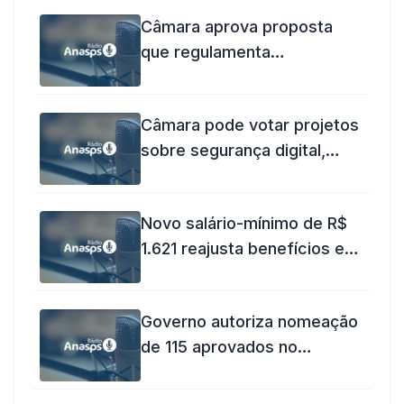
Câmara aprova proposta
que regulamenta
aposentadoria compulsória
de empregados públicos
Câmara pode votar projetos
aos 75 anos
sobre segurança digital,
economia e agronegócio
nesta quinta
Novo salário-mínimo de R$
1.621 reajusta benefícios e
aquece economia brasileira
Governo autoriza nomeação
de 115 aprovados no
Concurso Unificado